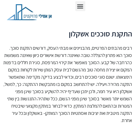
ילוג
תפריט
כתבו עלינו ברשת
תוכן
התקנת סוככים אשקלון
רבים מהבתים הפרטיים, מהבניינים או מבתי העסק, דורשים התקנת סוכך.
סוכך הוא פתרון להצללה טובה שאיננה דורשת אישורים כיוון שאיננה משמשת
כהרחבה של קבע. הסוכך מאפשר את קירוי המרפסת, סגירת חללים בדפנות
המקום או יצירת מחסה טוב מהגשם לבית עסק הנותן שירות לקוחות במקום
הימצאותו. ישנם סוגי סוככים רבים, וכדאי לבצע בדיקה מקדימה שתאפשר
התקנה מהירה ויעילה. יש להתחשב במקום בו מתבקשת ההתקנה: כך, למשל,
אשקלון היא עיר חמה, ולכן יתכן שעדיף יהיה להשקיע בסוכך שיגן מפני
השמש יותר מאשר בסוכך שיגן מפני הגשם, ככל שתהיה התנגשות בין שתי
המטרות ובהתאם להמלצת המתקין. כדאי לבחור במתקין מקצועי שיבטיח
התקנה מיטבית ואת יציבות ואסתטיות הסוכך המותקן- באשקלון ובכל עיר
אחרת.