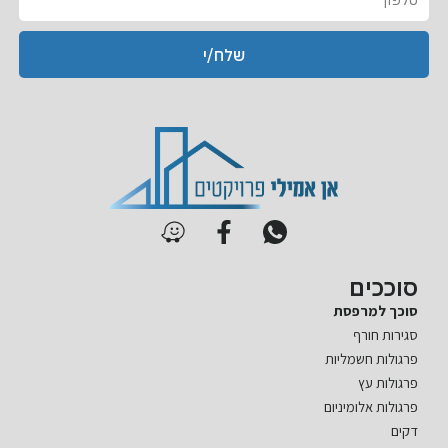
ל
ל
א
פ
שלח/י
ו
ן
סוככים
סוכך למרפסת
סגירות חורף
פרגולות חשמליות
פרגולות עץ
פרגולות אלומיניום
דקים