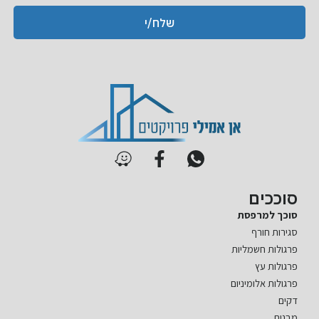
א
פ
שלח/י
ו
ן
סוככים
סוכך למרפסת
סגירות חורף
פרגולות חשמליות
פרגולות עץ
פרגולות אלומיניום
דקים
מבנים