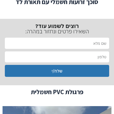
סוכך זרועות חשמלי עם תאורת לד
רוצים לשמוע עוד?
השאירו פרטים ונחזור במהרה:
ש
ם
מ
ט
ל
ל
א
פ
שלח/י
ו
ן
פרגולת PVC חשמלית